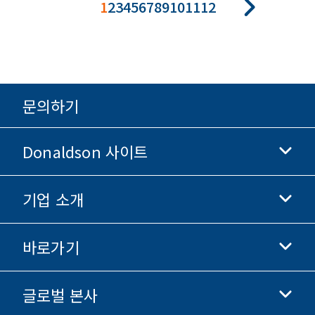
1
2
3
4
5
6
7
8
9
10
11
12
문의하기
Donaldson 사이트
기업 소개
Donaldson 생명과학
Donaldson 쇼핑
바로가기
기업 정보
윤리 및 준법 경영
글로벌 본사
투자자 정보
채용 정보