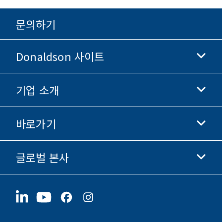
문의하기
Donaldson 사이트
기업 소개
Donaldson 생명과학
Donaldson 쇼핑
바로가기
기업 정보
윤리 및 준법 경영
글로벌 본사
투자자 정보
채용 정보
협력업체
지금 지원하기
1400 W 94th Street
지속가능성
굿즈
Bloomington, MN