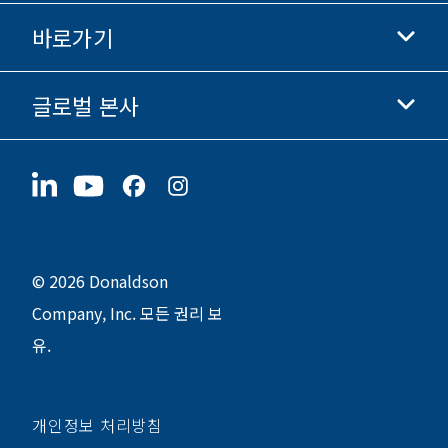
Donaldson 쇼핑
바로가기
기업 정보
윤리 및 준법 경영
글로벌 본사
투자자 정보
채용 정보
협력업체
지금 지원하기
1400 W 94th Street
지속가능성
굿즈
Bloomington, MN
55431
© 2026 Donaldson
Company, Inc. 모든 권리 보
유.
개인정보 처리방침