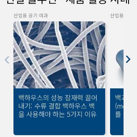
산업용 공기 여과
산업용 공기 
백하우스의 성능 잠재력 끌어
백과 카
내기: 수류 결합 백하우스 백
(medi
을 사용해야 하는 5가지 이유
를 절