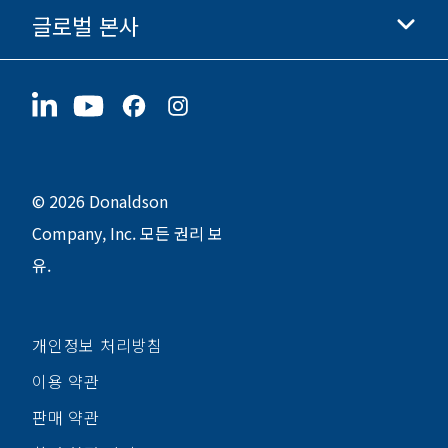
글로벌 본사
투자자 정보
채용 정보
협력업체
지금 지원하기
1400 W 94th Street
지속가능성
굿즈
Bloomington, MN
55431
© 2026 Donaldson
Company, Inc. 모든 권리 보
유.
개인정보 처리방침
이용 약관
판매 약관