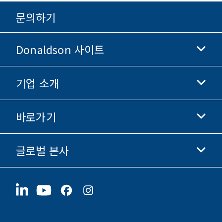
문의하기
Donaldson 사이트
기업 소개
Donaldson 생명과학
Donaldson 쇼핑
바로가기
기업 정보
윤리 및 준법 경영
글로벌 본사
투자자 정보
채용 정보
협력업체
지금 지원하기
1400 W 94th Street
지속가능성
굿즈
Bloomington, MN