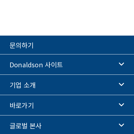
문의하기
Donaldson 사이트
기업 소개
Donaldson 생명과학
Donaldson 쇼핑
바로가기
기업 정보
윤리 및 준법 경영
글로벌 본사
투자자 정보
채용 정보