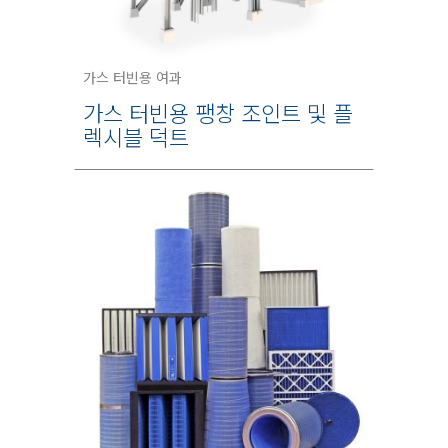
가스 터빈용 여과
가스 터빈용 팽창 조인트 및 플
렉시블 덕트