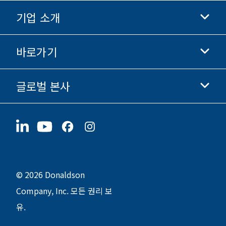
기업 소개
Donaldson 생명과학
Donaldson 쇼핑
바로가기
기업 정보
윤리 및 준법 경영
글로벌 본사
투자자 정보
채용 정보
협력업체
지금 지원하기
1400 W 94th Street
지속가능성
굿즈
Bloomington, MN
55431
© 2026 Donaldson
Company, Inc. 모든 권리 보
유.