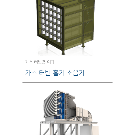
가스 터빈용 여과
가스 터빈 흡기 소음기