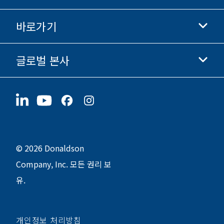
Donaldson 쇼핑
바로가기
기업 정보
윤리 및 준법 경영
글로벌 본사
투자자 정보
채용 정보
협력업체
지금 지원하기
1400 W 94th Street
지속가능성
굿즈
Bloomington, MN
55431
© 2026 Donaldson
Company, Inc. 모든 권리 보
유.
개인정보 처리방침