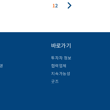
1
2
바로가기
투자자 정보
경영
협력업체
지속가능성
굿즈