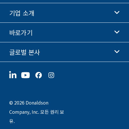
기업 소개
Donaldson 생명과학
Donaldson 쇼핑
바로가기
기업 정보
윤리 및 준법 경영
글로벌 본사
투자자 정보
채용 정보
협력업체
지금 지원하기
1400 W 94th Street
지속가능성
굿즈
Bloomington, MN
55431
© 2026 Donaldson
Company, Inc. 모든 권리 보
유.