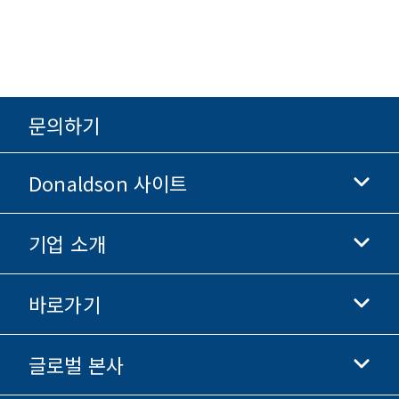
문의하기
Donaldson 사이트
기업 소개
Donaldson 생명과학
Donaldson 쇼핑
바로가기
기업 정보
윤리 및 준법 경영
글로벌 본사
투자자 정보
채용 정보