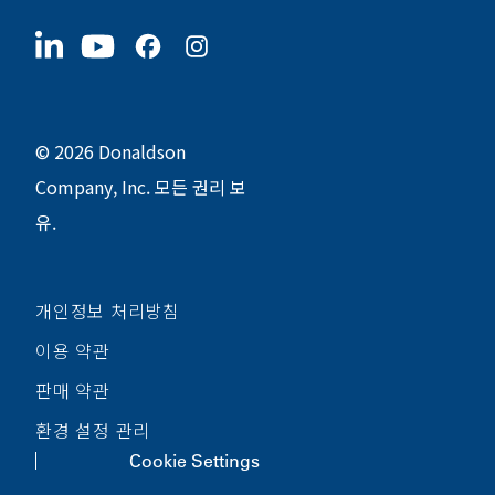
협력업체
지금 지원하기
1400 W 94th Street
지속가능성
굿즈
Bloomington, MN
55431
© 2026 Donaldson
Company, Inc. 모든 권리 보
유.
개인정보 처리방침
이용 약관
판매 약관
환경 설정 관리
Cookie Settings