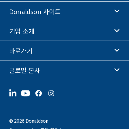
Donaldson 사이트
기업 소개
Donaldson 생명과학
Donaldson 쇼핑
바로가기
기업 정보
윤리 및 준법 경영
글로벌 본사
투자자 정보
채용 정보
협력업체
지금 지원하기
1400 W 94th Street
지속가능성
굿즈
Bloomington, MN
55431
© 2026 Donaldson