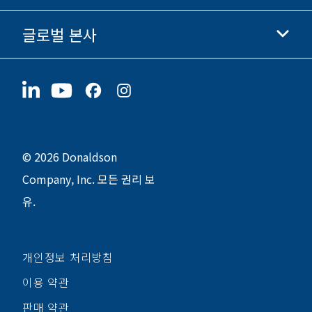
윤리 및 준법 경영
글로벌 본사
투자자 정보
채용 정보
협력업체
지금 지원하기
1400 W 94th Street
지속가능성
굿즈
Bloomington, MN
55431
© 2026 Donaldson
Company, Inc. 모든 권리 보
유.
개인정보 처리방침
이용 약관
판매 약관