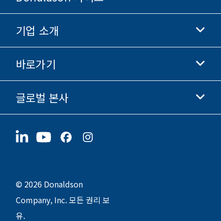
기업 소개
Donaldson 생명과학
Donaldson 쇼핑
바로가기
기업 정보
윤리 및 준법 경영
글로벌 본사
투자자 정보
채용 정보
협력업체
지금 지원하기
1400 W 94th Street
지속가능성
굿즈
Bloomington, MN
55431
© 2026 Donaldson
Company, Inc. 모든 권리 보
유.