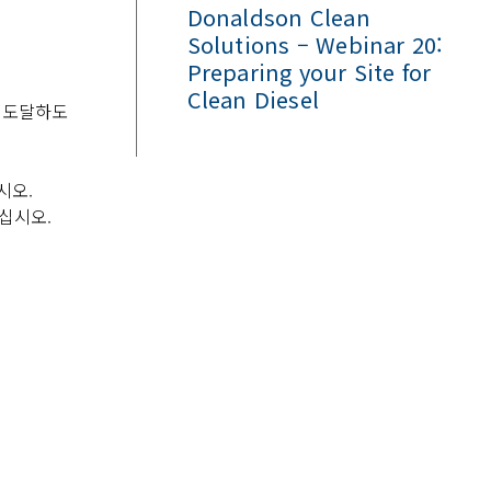
Donaldson Clean
Solutions – Webinar 20:
Preparing your Site for
Clean Diesel
에 도달하도
시오.
하십시오.