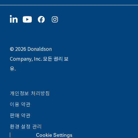
협력업체
지금 지원하기
1400 W 94th Street
지속가능성
굿즈
Bloomington, MN
55431
© 2026 Donaldson
Company, Inc. 모든 권리 보
유.
개인정보 처리방침
이용 약관
판매 약관
환경 설정 관리
Cookie Settings