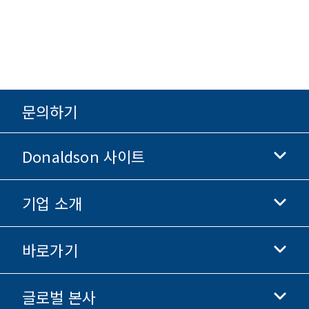
문의하기
Donaldson 사이트
기업 소개
Donaldson 생명과학
Donaldson 쇼핑
바로가기
기업 정보
윤리 및 준법 경영
글로벌 본사
투자자 정보
채용 정보