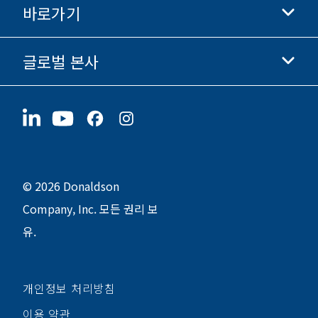
바로가기
기업 정보
윤리 및 준법 경영
글로벌 본사
투자자 정보
채용 정보
협력업체
지금 지원하기
1400 W 94th Street
지속가능성
굿즈
Bloomington, MN
55431
© 2026 Donaldson
Company, Inc. 모든 권리 보
유.
개인정보 처리방침
이용 약관