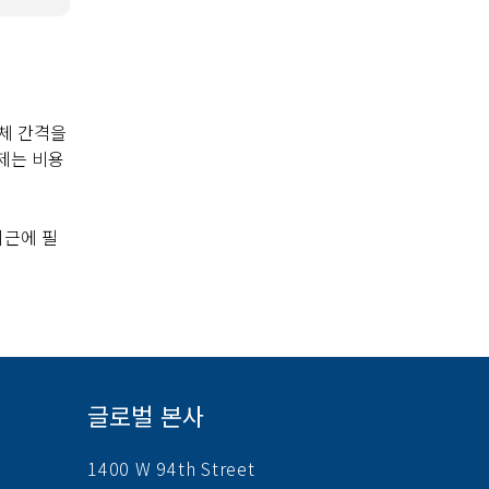
교체 간격을
제는 비용
최근에 필
글로벌 본사
1400 W 94th Street