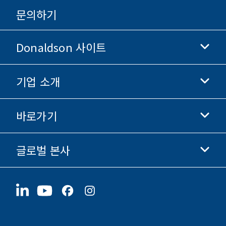
문의하기
Donaldson 사이트
기업 소개
Donaldson 생명과학
Donaldson 쇼핑
바로가기
기업 정보
윤리 및 준법 경영
글로벌 본사
투자자 정보
채용 정보
협력업체
지금 지원하기
1400 W 94th Street
지속가능성
굿즈
Bloomington, MN