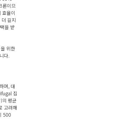
미크론이므
의 효율이
 더 길지
선택을 받
영을 위한
니다.
하며, 대
ugal 집
기의 평균
수로 고려해
 500