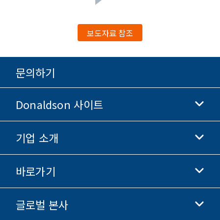
보도자료 참조
문의하기
Donaldson 사이트
기업 소개
Donaldson 생명과학
Donaldson 쇼핑
바로가기
기업 정보
윤리 및 준법 경영
글로벌 본사
투자자 정보
채용 정보