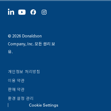
협력업체
지금 지원하기
1400 W 94th Street
지속가능성
굿즈
Bloomington, MN
55431
© 2026 Donaldson
Company, Inc. 모든 권리 보
유.
개인정보 처리방침
이용 약관
판매 약관
환경 설정 관리
Cookie Settings