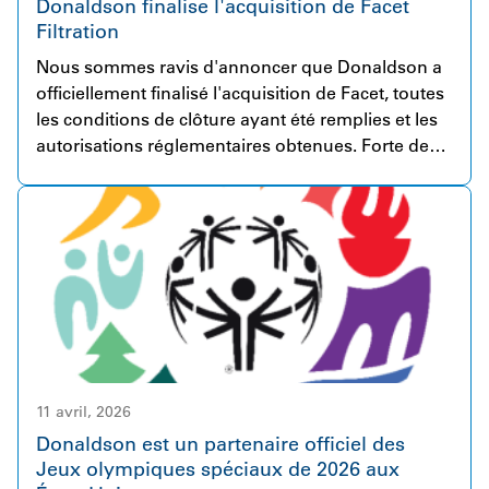
Donaldson finalise l'acquisition de Facet
Filtration
Nous sommes ravis d'annoncer que Donaldson a
officiellement finalisé l'acquisition de Facet, toutes
les conditions de clôture ayant été remplies et les
autorisations réglementaires obtenues. Forte de
plus de 80 ans d'expérience, Facet est une
entreprise mondialement reconnue dans le
domaine des solutions de filtration de carburants
ionet de fluides destinées à des applications
hautement exigeantes. L'entreprise rassemble
plus de 230 collaborateurs engagés répartis dans
sept pays et sert principalement des clients dans
les secteurs de l'aérospatiale et de la défense, de la
production d'énergie et de l'hydraulique.
Donaldson et Facet sont unies par une ambition
11 avril, 2026
commune : fournir des produits de filtration
Donaldson est un partenaire officiel des
innovants et de haute qualité, soutenus par un
Jeux olympiques spéciaux de 2026 aux
service d’excellence. Cette acquisition représente