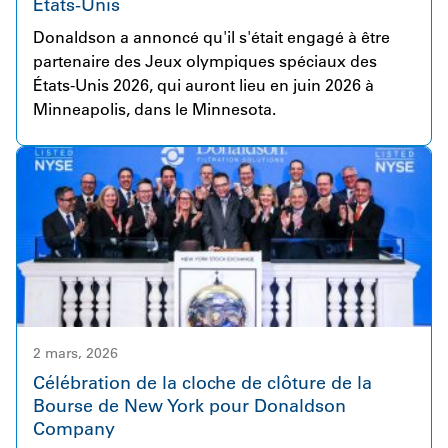
États-Unis
une étape importante dans l'accélération de la
Donaldson a annoncé qu'il s'était engagé à être
croissance de la division Industrial Solutions de
partenaire des Jeux olympiques spéciaux des
Donaldson. Le portefeuille de produits étendu et
États-Unis 2026, qui auront lieu en juin 2026 à
complémentaire de Facet s'intègre naturellement à
Minneapolis, dans le Minnesota.
l'offre existante de Donaldson, créant de solides
opportunités de collaboration, d'innovation et de
valeur à long terme pour nos clients.
2 mars, 2026
Célébration de la cloche de clôture de la
Bourse de New York pour Donaldson
Company