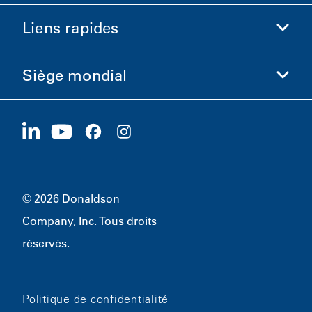
Boutique Donaldson
Liens rapides
Informations sur l'entreprise
Éthique et conformité
Siège mondial
Investisseurs
Carrières
Fournisseurs
Postuler maintenant
1400 W 94th Street
Développement durable
Produits dérivés
Bloomington, MN
55431
© 2026 Donaldson
Company, Inc. Tous droits
réservés.
Politique de confidentialité