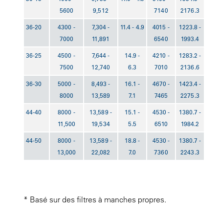
5600
9,512
7140
2176.3
36-20
4300 -
7,304 -
11.4 - 4.9
4015 -
1223.8 -
7000
11,891
6540
1993.4
36-25
4500 -
7,644 -
14.9 -
4210 -
1283.2 -
7500
12,740
6.3
7010
2136.6
36-30
5000 -
8,493 -
16.1 -
4670 -
1423.4 -
8000
13,589
7.1
7465
2275.3
44-40
8000 -
13,589 -
15.1 -
4530 -
1380.7 -
11,500
19,534
5.5
6510
1984.2
44-50
8000 -
13,589 -
18.8 -
4530 -
1380.7 -
13,000
22,082
7.0
7360
2243.3
* Basé sur des filtres à manches propres.