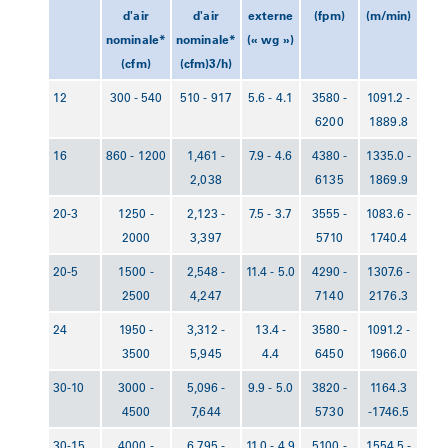
d'air
d'air
externe
(fpm)
(m/min)
nominale*
nominale*
(« wg »)
(cfm)
(cfm)
3
/h)
12
300 - 540
510 - 917
5.6 - 4.1
3580 -
1091.2 -
6200
1889.8
16
860 - 1200
1,461 -
7.9 - 4.6
4380 -
1335.0 -
2,038
6135
1869.9
20-3
1250 -
2,123 -
7.5 - 3.7
3555 -
1083.6 -
2000
3,397
5710
1740.4
20-5
1500 -
2,548 -
11.4 - 5.0
4290 -
1307.6 -
2500
4,247
7140
2176.3
24
1950 -
3,312 -
13.4 -
3580 -
1091.2 -
3500
5,945
4.4
6450
1966.0
30-10
3000 -
5,096 -
9.9 - 5.0
3820 -
1164.3
4500
7,644
5730
-1746.5
30-15
4000 -
6,795 -
11.0 - 4.9
5100 -
1554.5 -