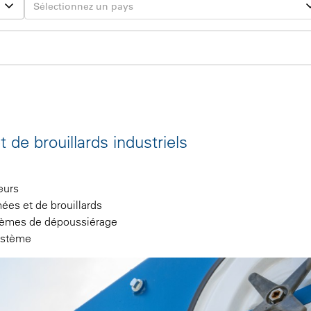
de brouillards industriels
eurs
ées et de brouillards
stèmes de dépoussiérage
système