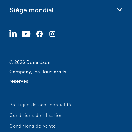
Éthique et conformité
Siège mondial
Investisseurs
Carrières
Fournisseurs
Postuler maintenant
1400 W 94th Street
Développement durable
Produits dérivés
Bloomington, MN
55431
© 2026 Donaldson
Company, Inc. Tous droits
réservés.
Politique de confidentialité
Conditions d'utilisation
Conditions de vente