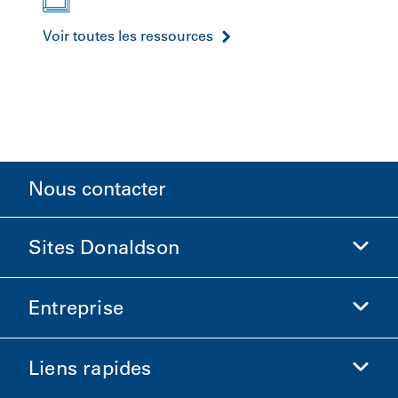
Voir toutes les ressources
Nous contacter
Sites Donaldson
Entreprise
Donaldson Sciences de la vie
Boutique Donaldson
Liens rapides
Informations sur l'entreprise