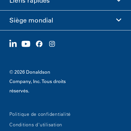
Liens rapides
Informations sur l'entreprise
Éthique et conformité
Siège mondial
Investisseurs
Carrières
Fournisseurs
Postuler maintenant
1400 W 94th Street
Développement durable
Produits dérivés
Bloomington, MN
55431
© 2026 Donaldson
Company, Inc. Tous droits
réservés.
Politique de confidentialité
Conditions d'utilisation