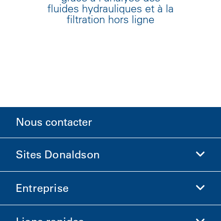
fluides hydrauliques et à la
filtration hors ligne
Nous contacter
Sites Donaldson
Entreprise
Donaldson Sciences de la vie
Boutique Donaldson