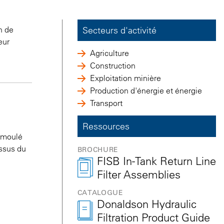
n de
Secteurs d'activité
eur
Agriculture
Construction
Exploitation minière
Production d'énergie et énergie
Transport
Ressources
m moulé
essus du
BROCHURE
FISB In-Tank Return Line
Filter Assemblies
CATALOGUE
Donaldson Hydraulic
Filtration Product Guide