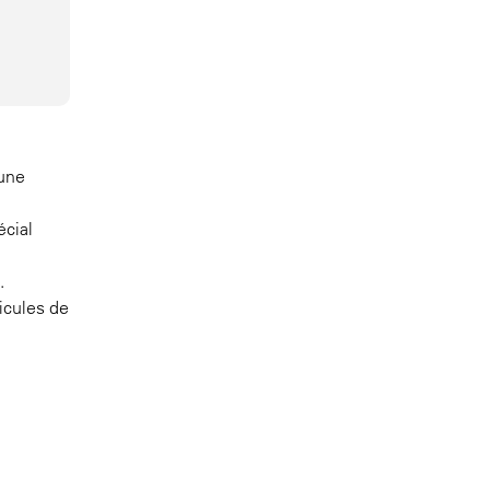
 une
écial
.
ticules de