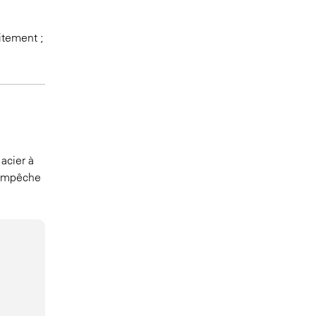
itement ;
acier à
r empêche