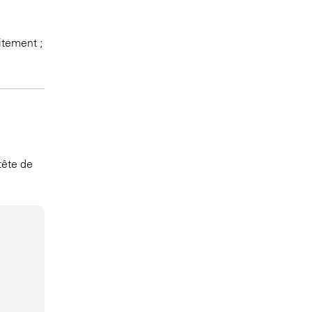
itement ;
tête de