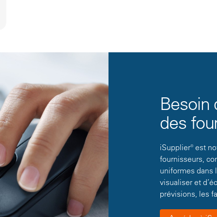
Besoin 
des fou
iSupplier® est n
fournisseurs, c
uniformes dans l
visualiser et d’
prévisions, les f