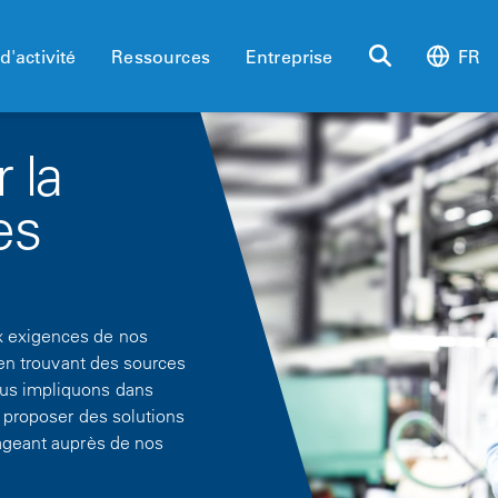
d'activité
Ressources
Entreprise
FR
 la
es
x exigences de nos
t en trouvant des sources
ous impliquons dans
e proposer des solutions
gageant auprès de nos