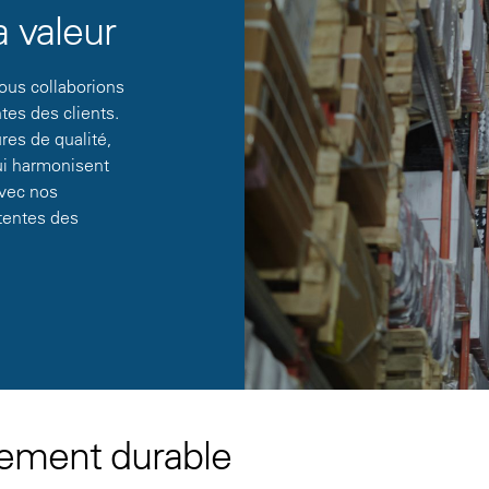
 valeur
nous collaborions
tes des clients.
res de qualité,
qui harmonisent
avec nos
ttentes des
pement durable