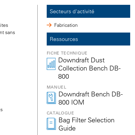
Secteurs d'activité
ites
Fabrication
ent sans
Ressources
FICHE TECHNIQUE
Downdraft Dust
Collection Bench DB-
800
MANUEL
Downdraft Bench DB-
800 IOM
es
CATALOGUE
Bag Filter Selection
Guide