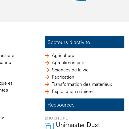
Secteurs d'activité
ussière,
Agriculture
 connu
Agroalimentaire
Sciences de la vie
Fabrication
que et
Transformation des matériaux
ntes
Exploitation minière
Ressources
lus
BROCHURE
Unimaster Dust