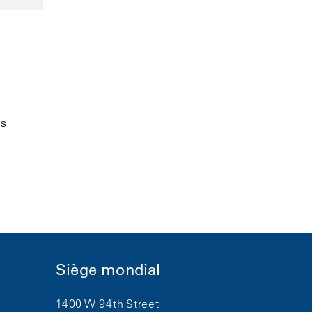
es
Siège mondial
1400 W 94th Street