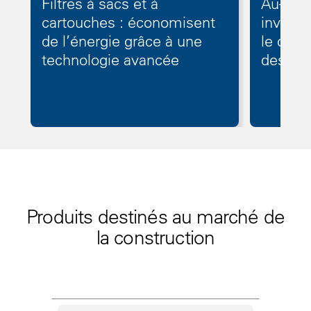
Filtres à sacs et à
Au-delà
cartouches : économisent
investi
de l’énergie grâce à une
le coût
technologie avancée
des dé
Produits destinés au marché de
la construction