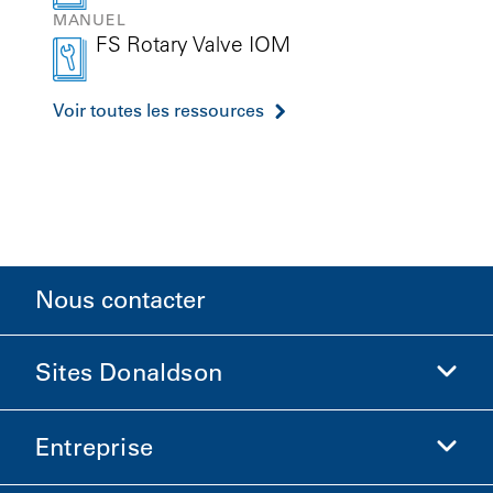
MANUEL
FS Rotary Valve IOM
Voir toutes les ressources
Nous contacter
Sites Donaldson
Entreprise
Donaldson Sciences de la vie
Boutique Donaldson