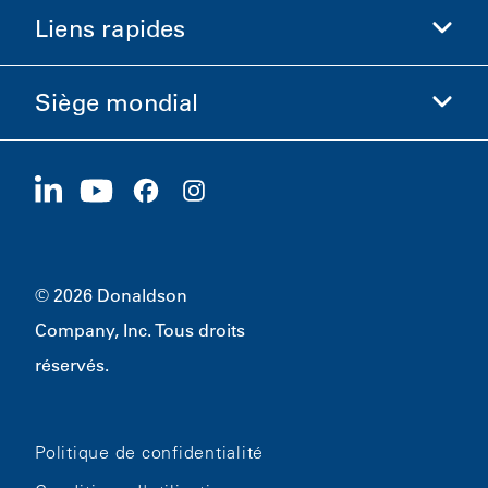
Liens rapides
Informations sur l'entreprise
Éthique et conformité
Siège mondial
Investisseurs
Carrières
Fournisseurs
Postuler maintenant
1400 W 94th Street
Développement durable
Produits dérivés
Bloomington, MN
55431
© 2026 Donaldson
Company, Inc. Tous droits
réservés.
Politique de confidentialité