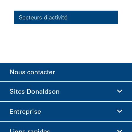
Secteurs d'activité
Nous contacter
Sites Donaldson
Entreprise
Donaldson Sciences de la vie
Boutique Donaldson
Liens rapides