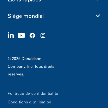
Informations sur l'entreprise
Éthique et conformité
Siège mondial
Investisseurs
Carrières
Fournisseurs
Postuler maintenant
1400 W 94th Street
Développement durable
Produits dérivés
Bloomington, MN
55431
© 2026 Donaldson
Company, Inc. Tous droits
réservés.
Politique de confidentialité
Conditions d'utilisation