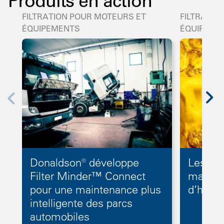
Produits en action
FILTRATION POUR MOTEURS ET
FILTRATIO
ÉQUIPEMENTS
ÉQUIPEME
Donaldson® développe
Les bo
Filter Minder™ Connect
matièr
pour une maintenance plus
d’huile
intelligente des parcs
automobiles