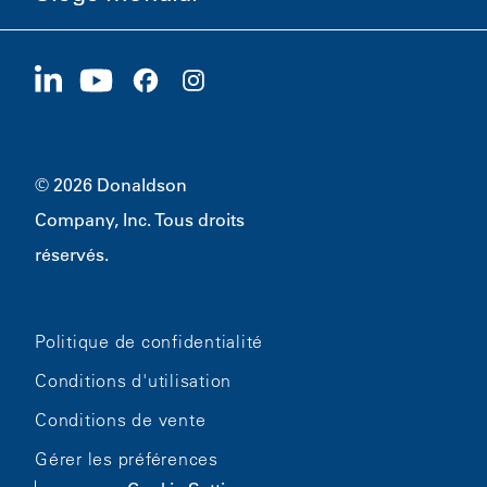
Carrières
Fournisseurs
Postuler maintenant
1400 W 94th Street
Développement durable
Produits dérivés
Bloomington, MN
55431
© 2026 Donaldson
Company, Inc. Tous droits
réservés.
Politique de confidentialité
Conditions d'utilisation
Conditions de vente
Gérer les préférences