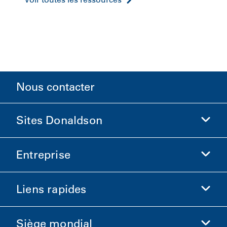
Nous contacter
Sites Donaldson
Entreprise
Donaldson Sciences de la vie
Boutique Donaldson
Liens rapides
Informations sur l'entreprise
Éthique et conformité
Siège mondial
Investisseurs