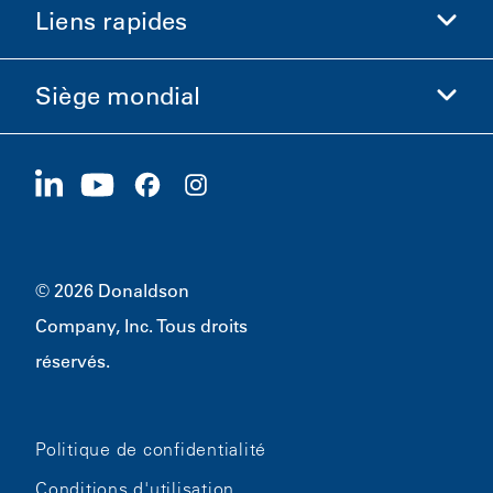
Liens rapides
Informations sur l'entreprise
Éthique et conformité
Siège mondial
Investisseurs
Carrières
Fournisseurs
Postuler maintenant
1400 W 94th Street
Développement durable
Produits dérivés
Bloomington, MN
55431
© 2026 Donaldson
Company, Inc. Tous droits
réservés.
Politique de confidentialité
Conditions d'utilisation