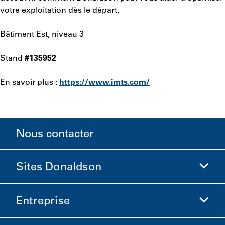
votre exploitation dès le départ.
Bâtiment Est, niveau 3
Stand
#135952
En savoir plus :
https://www.imts.com/
Nous contacter
Sites Donaldson
Entreprise
Donaldson Sciences de la vie
Boutique Donaldson