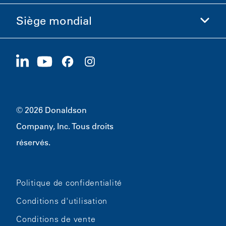
Éthique et conformité
Siège mondial
Investisseurs
Carrières
Fournisseurs
Postuler maintenant
1400 W 94th Street
Développement durable
Produits dérivés
Bloomington, MN
55431
© 2026 Donaldson
Company, Inc. Tous droits
réservés.
Politique de confidentialité
Conditions d'utilisation
Conditions de vente