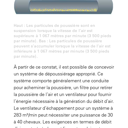
Haut : Les particules de poussière sont en
suspension lorsque la vitesse de l’air est
supérieure à 1 067 mètres par minute (3 500 pieds
par minute). Bas : Les particules de poussière
peuvent s’accumuler lorsque la vitesse de l’air est
inférieure à 1 067 mètres par minute (3 500 pieds
par minute).
À partir de ce constat, il est possible de concevoir
un système de dépoussiérage approprié. Ce
système comporte généralement une conduite
pour acheminer la poussière, un filtre pour retirer
la poussière de l’air et un ventilateur pour fournir
l’énergie nécessaire à la génération du débit d’air.
Le ventilateur d’échappement pour un système à
283 m³/min peut nécessiter une puissance de 30
à 40 chevaux. Les exigences en termes de débit