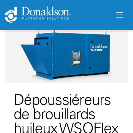
Dépoussiéreurs
de brouillards
huileux WSOFlex