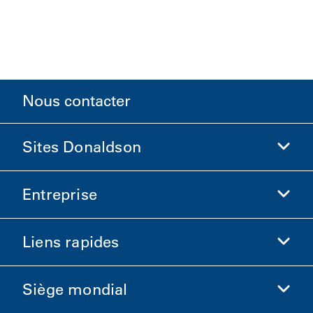
Nous contacter
Sites Donaldson
Entreprise
Donaldson Sciences de la vie
Boutique Donaldson
Liens rapides
Informations sur l'entreprise
Éthique et conformité
Siège mondial
Investisseurs
Carrières