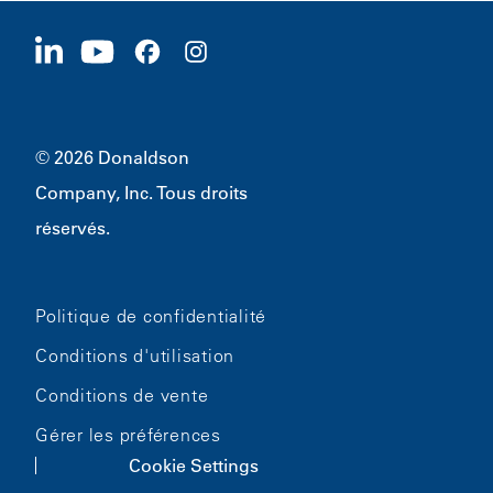
Fournisseurs
Postuler maintenant
1400 W 94th Street
Développement durable
Produits dérivés
Bloomington, MN
55431
© 2026 Donaldson
Company, Inc. Tous droits
réservés.
Politique de confidentialité
Conditions d'utilisation
Conditions de vente
Gérer les préférences
Cookie Settings