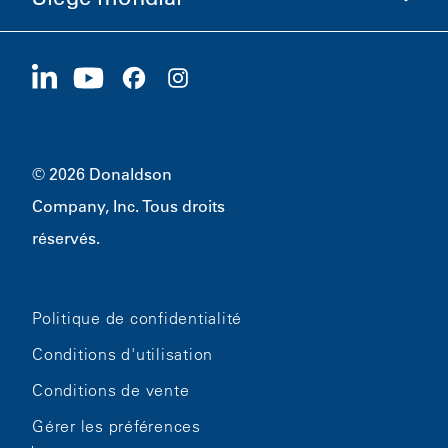
Carrières
Fournisseurs
Postuler maintenant
1400 W 94th Street
Développement durable
Produits dérivés
Bloomington, MN
55431
© 2026 Donaldson
Company, Inc. Tous droits
réservés.
Politique de confidentialité
Conditions d'utilisation
Conditions de vente
Gérer les préférences