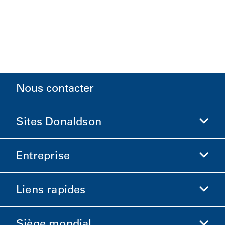
Nous contacter
Sites Donaldson
Entreprise
Donaldson Sciences de la vie
Boutique Donaldson
Liens rapides
Informations sur l'entreprise
Éthique et conformité
Siège mondial
Investisseurs