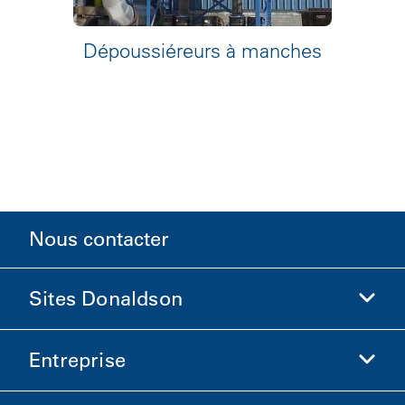
Dépoussiéreurs à manches
Nous contacter
Sites Donaldson
Entreprise
Donaldson Sciences de la vie
Boutique Donaldson