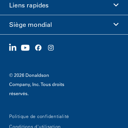
Liens rapides
Informations sur l'entreprise
Éthique et conformité
Siège mondial
Investisseurs
Carrières
Fournisseurs
Postuler maintenant
1400 W 94th Street
Développement durable
Produits dérivés
Bloomington, MN
55431
© 2026 Donaldson
Company, Inc. Tous droits
réservés.
Politique de confidentialité
Conditions d'utilisation