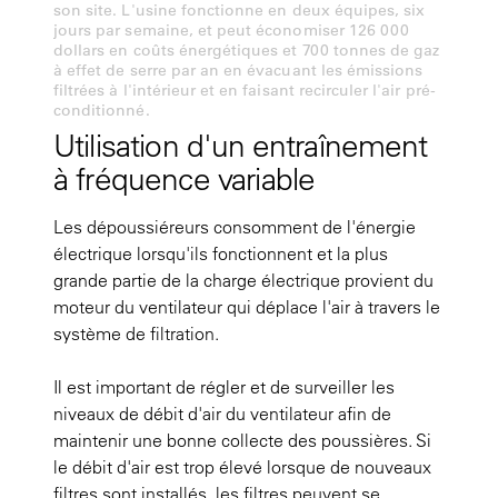
son site. L'usine fonctionne en deux équipes, six
jours par semaine, et peut économiser 126 000
dollars en coûts énergétiques et 700 tonnes de gaz
à effet de serre par an en évacuant les émissions
filtrées à l'intérieur et en faisant recirculer l'air pré-
conditionné.
Utilisation d'un entraînement
à fréquence variable
Les dépoussiéreurs consomment de l'énergie
électrique lorsqu'ils fonctionnent et la plus
grande partie de la charge électrique provient du
moteur du ventilateur qui déplace l'air à travers le
système de filtration.
Il est important de régler et de surveiller les
niveaux de débit d'air du ventilateur afin de
maintenir une bonne collecte des poussières. Si
le débit d'air est trop élevé lorsque de nouveaux
filtres sont installés, les filtres peuvent se