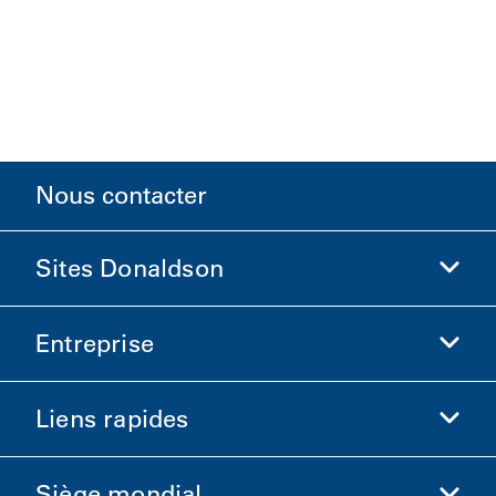
Nous contacter
Sites Donaldson
Entreprise
Donaldson Sciences de la vie
Boutique Donaldson
Liens rapides
Informations sur l'entreprise
Éthique et conformité
Siège mondial