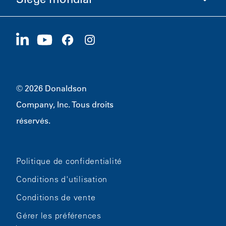
Investisseurs
Carrières
Fournisseurs
Postuler maintenant
1400 W 94th Street
Développement durable
Produits dérivés
Bloomington, MN
55431
© 2026 Donaldson
Company, Inc. Tous droits
réservés.
Politique de confidentialité
Conditions d'utilisation
Conditions de vente
Gérer les préférences