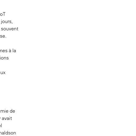
IoT
 jours,
t souvent
ise.
mes à la
tions
aux
émie de
 avait
l
onaldson