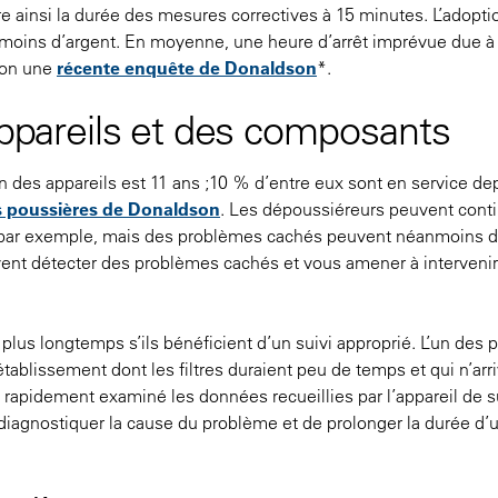
re ainsi la durée des mesures correctives à 15 minutes. L’adopti
 moins d’argent. En moyenne, une heure d’arrêt imprévue due à
lon une
récente enquête de Donaldson
*.
 appareils et des composants
des appareils est 11 ans ;10 % d’entre eux sont en service de
s poussières de Donaldson
. Les dépoussiéreurs peuvent conti
, par exemple, mais des problèmes cachés peuvent néanmoins 
uvent détecter des problèmes cachés et vous amener à interveni
lus longtemps s’ils bénéficient d’un suivi approprié. L’un des 
ablissement dont les filtres duraient peu de temps et qui n’arri
a rapidement examiné les données recueillies par l’appareil de s
 diagnostiquer la cause du problème et de prolonger la durée d’ut