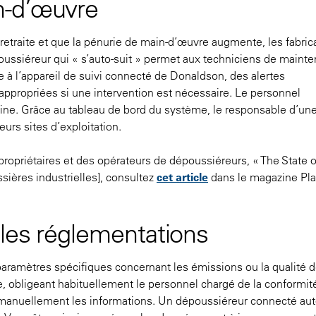
in-d’œuvre
traite et que la pénurie de main-d’œuvre augmente, les fabric
oussiéreur qui « s’auto-suit » permet aux techniciens de maint
e à l’appareil de suivi connecté de Donaldson, des alertes
ppropriées si une intervention est nécessaire. Le personnel
achine. Grâce au tableau de bord du système, le responsable d’un
urs sites d’exploitation.
propriétaires et des opérateurs de dépoussiéreurs, « The State o
ssières industrielles], consultez
cet article
dans le magazine
Pla
 les réglementations
aramètres spécifiques concernant les émissions ou la qualité de
e, obligeant habituellement le personnel chargé de la conformit
isir manuellement les informations. Un dépoussiéreur connecté au