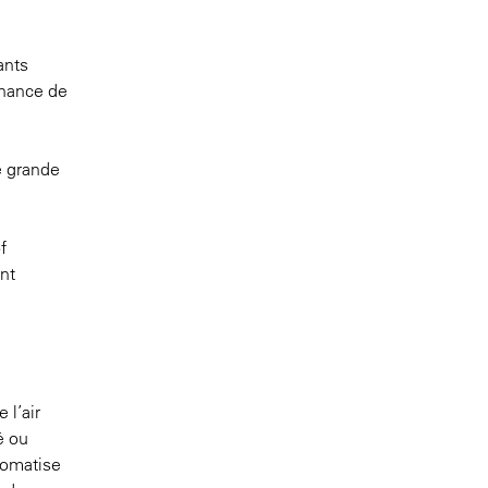
ants
enance de
e grande
f
nt
 l’air
é ou
tomatise