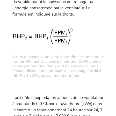
du ventilateur et la puissance au freinage ou
l’énergie consommée par le ventilateur. La
formule est indiquée sur la droite.
À titre d’exemple, un ventilateur dimensionné pour
fournir 708 mètres cubes par minute [25 000 pieds
cubes par minute (CFM)] à 10 pouces de colonne
d’eau utiliserait une puissance au freinage de 49,8
(BHP) à 1 853 tours par minute (tr/min).
Les coûts d’exploitation annuels de ce ventilateur
à hauteur de 0,07 $ par kilowattheure (kWh) dans
le cadre d’un fonctionnement 24 heures sur 24, 7
jours sur 7, s’élèvent à 17 000 $ (nous vous