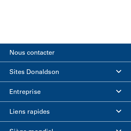
Nous contacter
Sites Donaldson
Entreprise
Donaldson Sciences de la vie
Boutique Donaldson
Liens rapides
Informations sur l'entreprise
Éthique et conformité