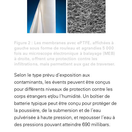
Figure 2 : Les membranes avec ePTFE, affichées à
gauche sous forme de rouleau et agrandies 5 000
fois au microscope électronique à balayage (MEB)
à droite, offrent une protection contre les
infiltrations, mais permettent aux gaz de traverser.
Selon le type prévu d’exposition aux
contaminants, les évents peuvent être conçus
pour différents niveaux de protection contre les
corps étrangers et/ou l’humidité. Un boîtier de
batterie typique peut être conçu pour protéger de
la poussière, de la submersion et de l’eau
pulvérisée à haute pression, et repousser l’eau à
des pressions pouvant atteindre 690 millibars.