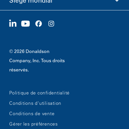
Siège mondial
Investisseurs
Carrières
Fournisseurs
Postuler maintenant
1400 W 94th Street
Développement durable
Produits dérivés
Bloomington, MN
55431
© 2026 Donaldson
Company, Inc. Tous droits
réservés.
Politique de confidentialité
Conditions d'utilisation
Conditions de vente
Gérer les préférences