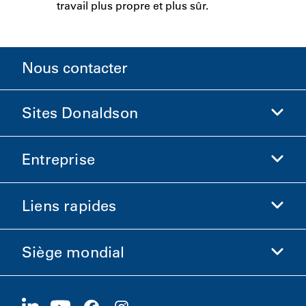
travail plus propre et plus sûr.
Nous contacter
Sites Donaldson
Entreprise
Donaldson Sciences de la vie
Boutique Donaldson
Liens rapides
Informations sur l'entreprise
Éthique et conformité
Siège mondial
Investisseurs
Carrières
Fournisseurs
Postuler maintenant
1400 W 94th Street