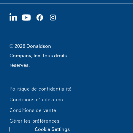
Fournisseurs
Postuler maintenant
1400 W 94th Street
Développement durable
Produits dérivés
Bloomington, MN
55431
© 2026 Donaldson
Company, Inc. Tous droits
réservés.
Politique de confidentialité
Conditions d'utilisation
Conditions de vente
Gérer les préférences
Cookie Settings